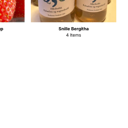
up
Snille Bergitha
4 Items